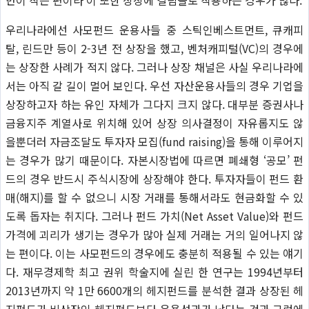
우리나라에선 사모펀드 운용사들 중 스틱인베스트먼트, 큐캐피
탈, 린드만 등이 2-3년 전 상장을 했고, 벤처캐피털(VC)의 경우에
는 상장한 사례가 적지 않다. 그러나 상장 채널은 사실 우리나라에
서는 아직 갈 길이 멀어 보인다. 우선 자산운용사들의 경우 기업을
상장하고자 하는 유인 자체가 그다지 크지 않다. 대부분 증권사나
금융지주 계열사로 위치해 있어 상장 의사결정이 자유롭지도 않
을뿐더러 자금조달도 투자자 모집(fund raising)을 통해 이루어지
는 경우가 많기 때문이다. 자본시장법에 따르면 폐쇄형 ‘공모’ 펀
드의 경우 반드시 주식시장에 상장해야 한다. 투자자들이 펀드 환
매(해지)를 할 수 없으니 시장 거래를 통해서라도 현금화할 수 있
도록 돕자는 취지다. 그러나 펀드 가치(Net Asset Value)와 펀드
가격에 괴리가 생기는 경우가 많아 실제 거래는 거의 일어나지 않
는 편이다. 이는 사모펀드의 경우에도 충분히 적용될 수 있는 얘기
다. 재무경제학 최고 권위 학술지에 실린 한 연구는 1994년부터
2013년까지 약 1만 6600개의 헤지펀드를 분석한 결과 상장된 헤
지펀드가 비상장인 헤지펀드보다 운용성과가 낮다는 것과 그럼에