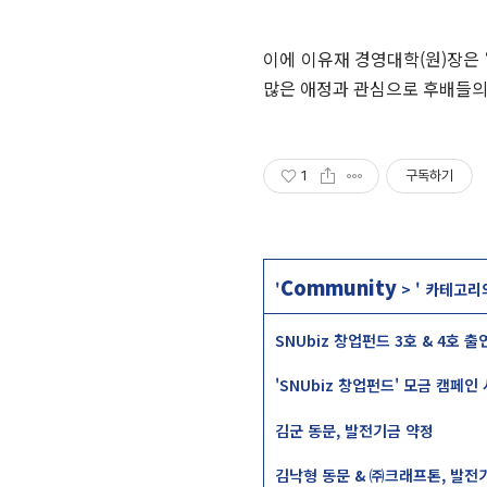
이에 이유재 경영대학(원)장은 
많은 애정과 관심으로 후배들의
1
구독하기
Community
'
>
' 카테고리
SNUbiz 창업펀드 3호 & 4호 출
'SNUbiz 창업펀드' 모금 캠페인
김군 동문, 발전기금 약정
김낙형 동문 & ㈜크래프톤, 발전