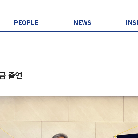
PEOPLE
NEWS
INS
금 출연