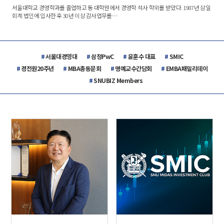
서울대학교 경영학과를 졸업하고 동 대학원에서 경영학 석사 학위를 받았다. 1987년 삼일
회계 법인에 입사한 후 30년 이상 감사업무를…
서울대경영대
삼정PwC
윤훈수 대표
SMIC
경전원20주년
MBA총동문회
명예교수간담회
EMBA패밀리데이
SNUBIZ Members