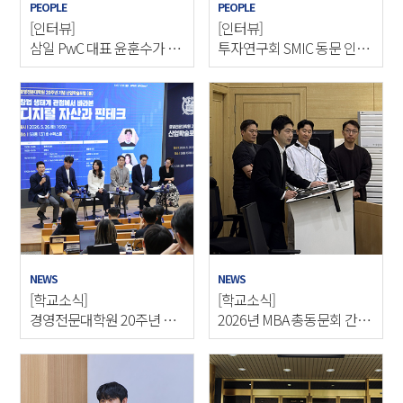
PEOPLE
PEOPLE
[인터뷰]
[인터뷰]
삼일 PwC 대표 윤훈수가 말
투자연구회 SMIC 동문 인터
하는 38년의 커리어와 미래
뷰
NEWS
NEWS
[학교소식]
[학교소식]
경영전문대학원 20주년 기
2026년 MBA 총동문회 간담
념 산업학술포럼 (봄) 개최
회 개최