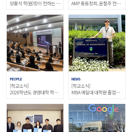
양홍석 학(원)장이 전하는 첫
AMP 총동창회, 윤철주 전임
번째 메시지
·정석현 신임 회장
PEOPLE
NEWS
[학교소식]
[학교소식]
2026학년도 경영대학 학부
MBA 예일대 대학원 졸업생
신입생 오리엔테이션 개최
학과 대표로 선정