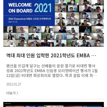
바지하거나 그밖에 장려할만한 우수 공적이 있는 기관을 대
상으로 매년 1회 시상한다.
역대 최대 인원 입학한 2021학년도 EMBA 신입생 OT
랜선을 뜨겁게 달구는 선배들의 응원 열기로 비대면 행사
성료 2021학년도 EMBA 신입생 오리엔테이션 행사가 1월
22일(금) 비대면 화상회의로 열렸다. 학과 설립 이래 최대
인원이 입학한 올해, 107명 신입생들의 참여로 오전 9시부
2021.01.27
터 하루를 꽉 채운 일정이 알차게 진행되었다. 백복현
EMBA 주임교수의 학사안내 및 윤리강령 교육을 시작으로
더보기 〉
신입생들의 학교생활 길잡이가 되는 다양한 안내가 이어졌
다. 오후에는 EMBA 총학생회와 총동문회를 대표하는 재학
생과 졸업생 20여 명이 주도하여 멘토링 세션을 진행,