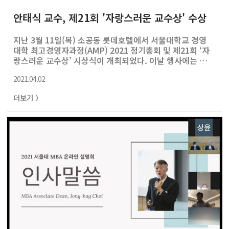
안태식 교수, 제21회 '자랑스러운 교수상' 수상
지난 3월 11일(목) 소공동 롯데호텔에서 서울대학교 경영
대학 최고경영자과정(AMP) 2021 정기총회 및 제21회 ‘자
랑스러운 교수상’ 시상식이 개최되었다. 이날 행사에는 윤
철주 수석부회장, 손경식 명예회장, 이유재 경영대학장, 남
2021.04.02
익현, 장정주 교수 등이 참석하여 자리를 빛냈다. ‘자랑스러
운 교수상’은 그간 학문 연구와 제자 양성, 기업과 공공기관
더보기 〉
의 회계 투명성 제고를 위해 힘쓴 교수의 공로를 기리기 위
한 상으로, 이번 수상의 영광은 안태식 교수에게 돌아갔다.
안태식 교수는 서울대 경영학과를 졸업 후 텍사스 오스틴
대학교에서 회계학 박사 학위를 받았다. 이후 미국 애리조
나주립대 조교수를 거쳐 1996년 서울대 경영대학 교수로
부임한 뒤 한국경영학회와 회계학연구 최우수논문상을 받
는 등 학문 연구에 매진했..