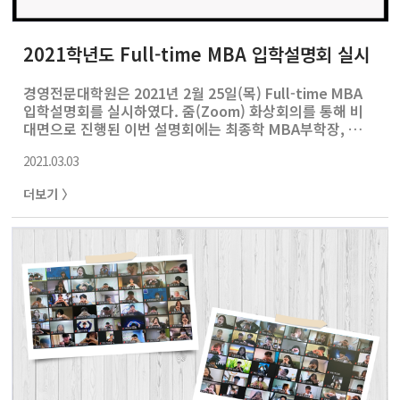
2021학년도 Full-time MBA 입학설명회 실시
경영전문대학원은 2021년 2월 25일(목) Full-time MBA
입학설명회를 실시하였다. 줌(Zoom) 화상회의를 통해 비
대면으로 진행된 이번 설명회에는 최종학 MBA부학장, 김
우진 주임교수가 참석하여 실시간 질의응답을 제공하였다.
2021.03.03
또한 GMBA 1기 졸업생으로 삼성증권 IB부문 이사로 재직
중인 김도영 동문과, 2월 졸업한 SMBA 13기 조희영 동문,
더보기 〉
현재 GMBA 15기의 학생회장을 맡고 있는 최재혁 재학생
이 대표로 함께 참석하였다. 행사에는 60명에 달하는 예비
지원자가 몰려 2021학년도부터 1년제 과정으로 통합되는
Full-time MBA 과정을 향한 열띤 관심을 보였다.