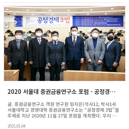
School 등 세계 정상급 경영대학의 학장단들이 참석했다.
올해 GNAM 회의는 코로나19로 인해 온라인으로 진행됐
다. 회의 시작에 앞서 GNAM 운영위원회장인 예일대 경영
대학의 Edward Snyder 학장은 개회사를..
2020 서울대 증권금융연구소 포럼 - 공정경제 3법
글. 증권금융연구소 객원 연구원 임지은(석사12, 박사14)
서울대학교 경영대학 증권금융연구소는 “공정경제 3법”을
주제로 지난 2020년 11월 27일 포럼을 개최했다. 우리 사
회가 직면한 고령화와 저성장, 그리고 기업의 ESG(환경, 사
2021.01.04
회, 지배 구조) 경영이 강조되는 상황에서 공정경제 3법이