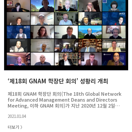
EMBA 고유의 학생문화와 동문 파워를 실감할 수 있는 시간
들로 꾸며져 입학을 축하하는 선배들의 응원 열기가 Zoom
회의실을 가득 채웠다. 이유재 경영전문대학원장은 환영사
에서 “EMBA의 학생문화는..
‘제18회 GNAM 학장단 회의’ 성황리 개최
제18회 GNAM 학장단 회의(The 18th Global Network
for Advanced Management Deans and Directors
Meeting, 이하 GNAM 회의)가 지난 2020년 12월 2일
(수)에 개최됐다. 이날 회의에는 서울대학교 경영대학의 이
2021.01.04
유재 학장, 김상훈 교무부학장, 조승아 학생부학장을 비롯
해 Yale School of Management, UBC Sauder
더보기 〉
School of Business, Hitotsubashi ICS, IE Business