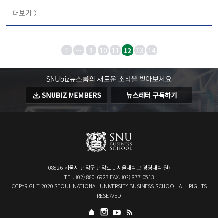
한국 경제에 미치는 영향과 공정한 시장 규칙의 확립, 지속
더보기 〉
가능한 자본 시장 발전 방안을 모색하고자 재계와 학계 양
쪽의 이야기를 모두 들어 볼 수 있는 자리를 마련한 것이다.
이날 열린 포럼에서는 김우진 서울대학교 경영대학 교수,
하상우 경총 경제조사본부장, 정원석 조선 BIZ팀장, 박상인
1
···
9
10
11
12
13
14
경실련 정책위원장(서울대학교 행정대학원 교수), 김근성
공정거래위원회 과장이 패널 발표자로 참여해 활발한 토론
을 진행했다...
08826 서울시 관악구 관악로 1 서울대학교 경영대학(원)
TEL. (02) 880-6923 FAX. (02) 877-0513
COPYRIGHT 2020 SEOUL NATIONAL UNIVERSITY BUSINESS SCHOOL ALL RIGHTS
RESERVED