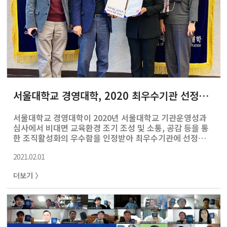
서울대학교 경영대학, 2020 최우수기관 선정되다
서울대학교 경영대학이 2020년 서울대학교 기관운영성과
심사에서 비대면 교육환경 조기 조성 및 소통, 공감 등을 통
한 조직활성화의 우수함을 인정받아 최우수기관에 선정되
는 쾌거를 얻었다. 지난 1월 26일 시상식에 대표로 참석한
2021.02.01
전수진 경영대학 행정실장은 “최고의 집행부와 인연이 되
어, 구성원 모두가 애교심과 자부심이 더욱 충만해지는 감
더보기 〉
동을 경험하게 해주셔서 감사하다.”고 전했다. 아울러 이유
재 경영대학장은 “어려운 시기에 기쁜 소식이고 이 영광은
교수님들의 적극적인 협조와 직원 선생님들의 헌신적인 수
고 덕분이다.”고 소감을 밝혔다. 서울대학교 우수기관 표창
은 창의적이고 효율적인 업무추진을 통하여 대학 발전에 이