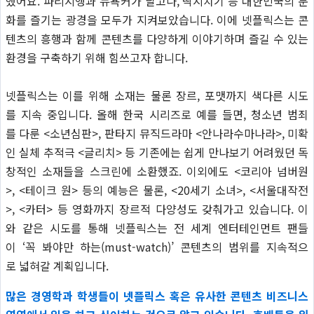
했어요. 파리지앵과 뉴욕커가 달고나, 딱지치기 등 대한민국의 문
화를 즐기는 광경을 모두가 지켜보았습니다. 이에 넷플릭스는 콘
텐츠의 흥행과 함께 콘텐츠를 다양하게 이야기하며 즐길 수 있는
환경을 구축하기 위해 힘쓰고자 합니다.
넷플릭스는 이를 위해 소재는 물론 장르, 포맷까지 색다른 시도
를 지속 중입니다. 올해 한국 시리즈로 예를 들면, 청소년 범죄
를 다룬 <소년심판>, 판타지 뮤직드라마 <안나라수마나라>, 미확
인 실체 추적극 <글리치> 등 기존에는 쉽게 만나보기 어려웠던 독
창적인 소재들을 스크린에 소환했죠. 이외에도 <코리아 넘버원
>, <테이크 원> 등의 예능은 물론, <20세기 소녀>, <서울대작전
>, <카터> 등 영화까지 장르적 다양성도 갖춰가고 있습니다. 이
와 같은 시도를 통해 넷플릭스는 전 세계 엔터테인먼트 팬들
이 ‘꼭 봐야만 하는(must-watch)’ 콘텐츠의 범위를 지속적으
로 넓혀갈 계획입니다.
많은 경영학과 학생들이 넷플릭스 혹은 유사한 콘텐츠 비즈니스