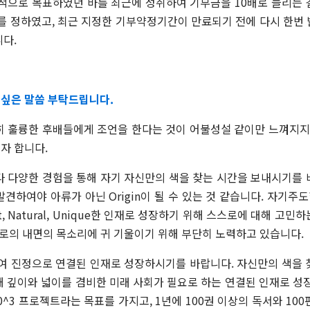
인적으로 목표하였던 바를 최근에 성취하여 기부금을 10배로 늘리는 
를 정하였고, 최근 지정한 기부약정기간이 만료되기 전에 다시 한번
니다.
싶은 말씀 부탁드립니다.
히 훌륭한 후배들에게 조언을 한다는 것이 어불성설 같이만 느껴지
자 합니다.
 다양한 경험을 통해 자기 자신만의 색을 찾는 시간을 보내시기를
발견하여야 아류가 아닌
Origin
이 될 수 있는 것 같습니다
.
자기주도
, Natural, Unique
한 인재로 성장하기 위해 스스로에 대해 고민하
스로의 내면의 목소리에 귀 기울이기 위해 부단히 노력하고 있습니다
.
여 진정으로 연결된 인재로 성장하시기를 바랍니다
.
자신만의 색을
해 깊이와 넓이를 겸비한 미래 사회가 필요로 하는 연결된 인재로 성
0^3
프로젝트라는 목표를 가지고
, 1
년에
100
권 이상의 독서와
100