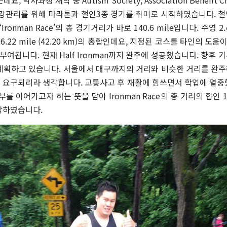
건강관리를 위해 마라톤과 철인
3
종 경기를 취미로 시작하였습니다
.
철
‘Ironman Race’
의 총 경기거리가 바로
140.6 mile
입니다
.
수영
2.
26.22 mile (42.20 km)
의 총합인데요
,
지정된 코스를 타인의 도움
 부여됩니다
.
현재
Half Ironman
까지 완주에 성공했습니다
.
향후 기
계획하고 있습니다
.
서울에서 대구까지의 거리와 비슷한 거리를 완주
이 요구되리라 생각합니다
.
교통사고 후 재활에 힘쓰면서 학업에 열중
부를 이어가고자 하는 뜻을 담아
Ironman Race
의 총 거리의 합인
시작하였습니다
.