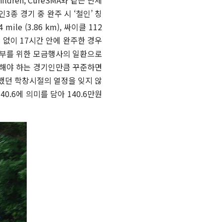
인
3
종 경기 중 완주 시
‘
철인
’
칭
4 mile (3.86 km),
싸이클
112
이 없이
17
시간 안에 완주한 경우
부를 위한 모금행사의 일환으로
해야 하는 경기인만큼 꾸준하면
했던 학창시절의 열정을 잊지 않
140.6
에 의미를 담아
140.6
만원