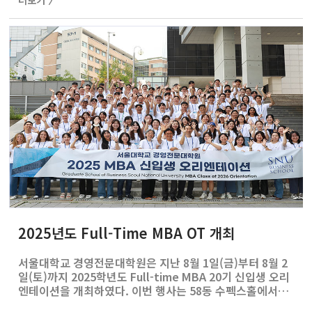
더보기 〉
이번 행사에는 80명이 넘는 동문들이 참석하여 그 열기를
더했다. 준비된 좌석이 부족할 정도로 많은 동문들이 모여,
강의에 귀 기울이고 활발한 교류의 시간을 가졌다. 동문들
은 MBA 시절의 추억을 나누며 네트워킹을 이어가는 동시
에, 최신 학문적 통찰을 접할 수 있는 뜻깊은 자리를 가졌다.
2025년도 Full-Time MBA OT 개최
서울대학교 경영전문대학원은 지난 8월 1일(금)부터 8월 2
일(토)까지 2025학년도 Full-time MBA 20기 신입생 오리
엔테이션을 개최하였다. 이번 행사는 58동 수펙스홀에서
열린 환영식과 더불어 호암교수회관에서의 1박 2일 일정으