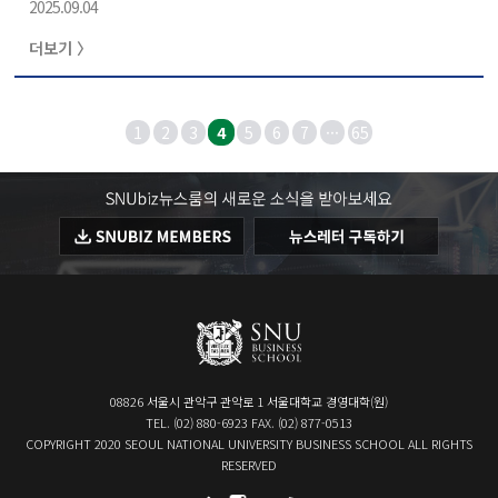
2025.09.04
로 진행되었다. 수펙스홀에서 진행된 환영식은 채준 원장의
축사로 시작되었다. 채준 원장은 신입생들에게 새로운 출발
더보기 〉
을 맞이하는 각오와 함께 풍부한 학문적 성취와 인적 네트
워크 형성을 기대한다는 격려의 메시지를 전하였다. 이어진
오리엔테이션은 호암교수회관에서 1박 2일 동안 진행되며
신입생들이 자연스럽게 서로를 알아가고 친밀감을 형성할
1
2
3
4
5
6
7
···
65
수 있는 다양한 프로그램으로 채워졌다. 자기소개 시간에서
는 선배들의 진행 아래 신입생들이 자유롭게 자신을 소개하
며 친근한 분위기를 조성하..
08826 서울시 관악구 관악로 1 서울대학교 경영대학(원)
TEL. (02) 880-6923 FAX. (02) 877-0513
COPYRIGHT 2020 SEOUL NATIONAL UNIVERSITY BUSINESS SCHOOL ALL RIGHTS
RESERVED