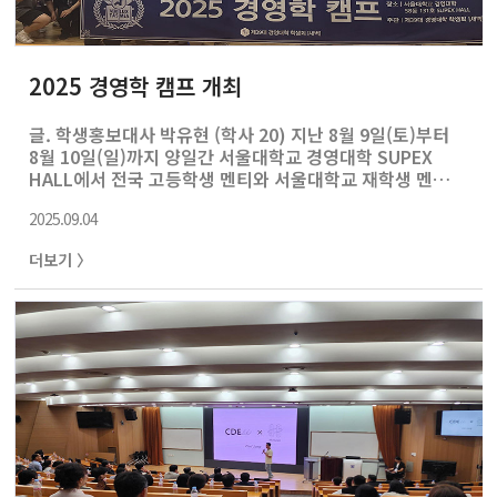
2025 경영학 캠프 개최
글. 학생홍보대사 박유현 (학사 20) 지난 8월 9일(토)부터
8월 10일(일)까지 양일간 서울대학교 경영대학 SUPEX
HALL에서 전국 고등학생 멘티와 서울대학교 재학생 멘토
및 스태프가 참석한 [2025 경영학 캠프]가 성황리에 개최
2025.09.04
되었다. 이번 행사는 제39대 서울대학교 경영대학 학생회
[새벽]이 주관하여 진행되었으며, 멘티 40명, 멘토 8명, 스
더보기 〉
태프 13명이 참석하여 자리를 빛냈다. 2025 경영학 캠프는
이틀 동안 진행되었다. 1일차는 오전 9시 30분부터 오후 9
시까지 2일차는 9시 30분부터 6시 30분까지 이루어졌으며
총 20시간에 걸쳐 다양한 프로그램이 진행되었다. 작년과
동일하게 귀가형 프로그램으로 진행된 행사였으며, 이른 아
침부터 시작하는 일정에도 불구하고 멘티 참가자들 모두 ..