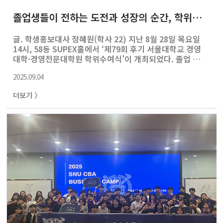
졸업생들이 전하는 도전과 성장의 순간, 학위수여식 현장스케치
글. 학생홍보대사 정혜원(학사 22) 지난 8월 28일 목요일
14시, 58동 SUPEX홀에서 ‘제79회 후기 서울대학교 경영
대학·경영전문대학원 학위수여식’이 개최되었다. 졸업 대
상자 100여 명과 경영대학 교수진이 참석하여 자리를 빛내
2025.09.04
었고, 이원 생중계를 진행한 내빈석에서도 새로운 시작을
앞둔 졸업생들을 축하하였다. 사회를 맡은 한정석 MBA주
더보기 〉
임교수의 개회사로 학위수여식의 막이 올랐다. 양홍석 교무
부학장과 백복현 MBA부학장의 학사보고가 이어졌고, 채준
경영(전문)대학(원)장은 졸업식사로 진심 어린 축하의 메시
지를 전달하였다. 서울대학교 상대총동창회 권영수 회장은
어려움을 통한 성장과 사람의 마음을 얻는 겸손함의 중요성
을 강조하는 따뜻한 메시지를 담아 축사를 전하였다. [상대
총동창회 이재익 사무국..