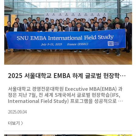
던 기술과 유사한 것으로 창업을 하게 된다면 그게 바로 스
핀아웃입니다. 사실 스핀아웃이랑 비슷하게 '스핀오프
(spin-off)'라는 개..
2025 서울대학교 EMBA 하계 글로벌 현장학습(IFS), 유럽·미국 5개국에서 성공적으로 진행
서울대학교 경영전문대학원 Executive MBA(EMBA) 과
정은 지난 7월, 전 세계 5개국에서 글로벌 현장학습(IFS,
International Field Study) 프로그램을 성공적으로 진
행했다.이번 IFS는 각국의 협정 대학과 연계하여 ▲현지 특
2025.09.04
화 강의 수강 ▲산업 현장 및 기업 탐방 ▲문화체험 등으로
구성되어, EMBA 수강생들에게 글로벌 비즈니스 역량을 강
더보기 〉
화할 수 있는 소중한 기회를 제공했다.2025학년도 하계
IFS는 약 7박 9일 일정으로 총 두 차례에 걸쳐 운영되었으