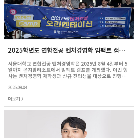
2025학년도 연합전공 벤처경영학 임팩트 캠프 개최
서울대학교 연합전공 벤처경영학은 2025년 8월 4일부터 5
일까지 곤지암리조트에서 임팩트 캠프를 개최했다. 이번 행
사는 벤처경영학 재학생과 신규 진입생을 대상으로 진행되
었으며, 학생들의 창업 역량 강화를 위해 다양한 프로그램
2025.09.04
이 마련되었다. 첫째 날에는 학생들의 친밀도를 높이기 위
하여 전략게임 중심의 팀 빌딩 프로그램을 진행했고 이후
더보기 〉
아이디어톤 조별 활동이 이어졌다. 아이디어톤의 주제는 뷰
티·헬스케어 분야에서 혁신적인 솔루션을 개발 중인 ㈜더
파운더즈가 발제했으며 실제 기업이 고민하는 문제를 다루
며 창업 기업의 직면하는 문제를 직접 체험할 수 있었다. 둘
째 날에는 아이디어톤 최종 발표와 함께 외부 심사위원으로
캡스톤파트너스, 블루포인트파트너스가 참여하였으며 더
파운더즈의 이창주 대표도 함께 참석하였다. 고객 ..