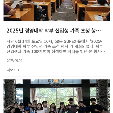
2025년 경영대학 학부 신입생 가족 초청 행사 개최
지난 6월 14일 토요일 10시, 58동 SUPEX 홀에서 ‘2025년
경영대학 학부 신입생 가족 초청 행사’가 개최되었다. 학부
신입생과 가족 100여 명이 참석하여 자리를 빛낸 본 행사는
채준 경영대학장과 유병준 학생부학장의 인사 말씀으로 본
2025.09.04
격적으로 막을 열었다. 행사의 시작과 함께 이어진 채준 학
장의 ‘경영대학 비전 소개’와 유병준 학생부학장의 ‘학사 안
더보기 〉
내’는 현재 경영대학의 위치와 앞으로 경영대학과 우리 학
생들이 지향해야 할 교육에 대해 다 함께 생각해 볼 수 있는
뜻깊은 시간이었다. 이어 자랑스러운 경영대 동문이신 ㈜에
이치뮤직 엔터테인먼트 장형식 대표(경영대 97학번)와 한
화오션 경영지원실장/사장 정인섭 동문(경영대 89학번)의
특별 강연이 진행되었다. 다음으로 학장단 주도로 진행된
‘교수와의..