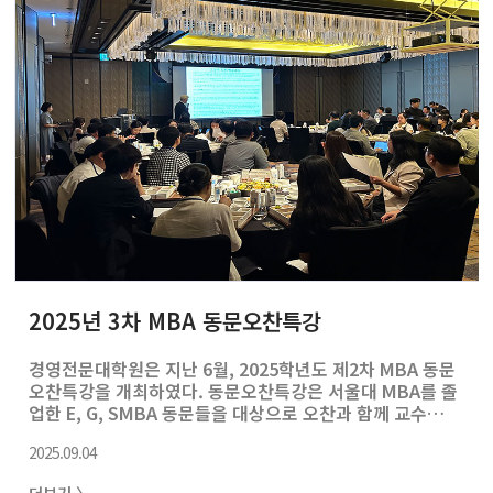
며, 참가자들은 세계 각지에서 실질적이고 깊이 있는 비즈
니스 인사이트를 경험했다. ■ 1차 그룹 (7월 5일 ~ 7월 13
일)1차 그룹은 ▲이탈리아 ▲독일 ▲스페인 ▲프랑스 등
유럽 4개국으로 나뉘어 연수를 진행했다.- 이..
2025년 3차 MBA 동문오찬특강
경영전문대학원은 지난 6월, 2025학년도 제2차 MBA 동문
오찬특강을 개최하였다. 동문오찬특강은 서울대 MBA를 졸
업한 E, G, SMBA 동문들을 대상으로 오찬과 함께 교수진
의 강의를 다시 수강할 수 있는 프로그램이다. 이번 특강은
2025.09.04
6월 12일(목), 광화문 포시즌스 호텔 서울에서 열렸으며,
황이석 교수의 “가치평가와 인수합병” 강의가 진행되었다.