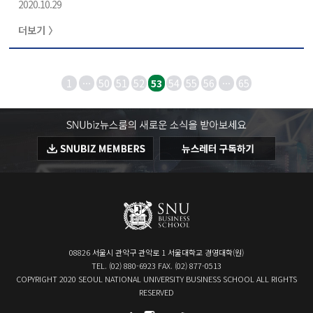
2020.10.29
월까지 반도체, 인터넷 서비스, 조선, 뷰티, 모빌리티, 제약/
바이오 산업 등 한국의 대표적 산업 7개를 선정하여, 경영대
더보기 〉
학 교수진과 전문가들을 초빙하여 포스트 팬데믹 시대에 전
략적 대응과 선제적인 산업 경쟁력 강화 방안에 대해 논의
할 예정이다. 이유재 경영대학(원)장과 정승일 산업통상부
차관, 김정욱 매일경제신문 이사의 축사로 시작된 이번 행
1
···
50
51
52
53
54
55
56
···
65
사는 코로나19로 인해 사전 모집인원만 참석하였고, 동시
에 유튜브 라이브를 통해 실시간 중계되었다. 김희집 서울
대 공학전문대학원..
08826 서울시 관악구 관악로 1 서울대학교 경영대학(원)
TEL. (02) 880-6923 FAX. (02) 877-0513
COPYRIGHT 2020 SEOUL NATIONAL UNIVERSITY BUSINESS SCHOOL ALL RIGHTS
RESERVED