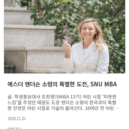
을 사는 것과 같은 이치다. 상장된 사모펀드 운용사에 투자
하는 것은 사모펀드에 직접 투자하는 것과 다른 장점이 있
다. 우선 사모펀드 투자 장벽을 회피해 소액투자가 가능하
다. 사모펀드는 투자 진입 장벽이 일반 주식투자에 비해 높
아 이에 투자..
에스더 앤더슨 소령의 특별한 도전, SNU MBA
글. 학생홍보대사 조희영(SMBA 13기) 어린 시절 '따뜻한
느낌'을 주었던 태권도 도장 앤더슨 소령의 한국과의 특별
한 인연은 어린 시절로 거슬러 올라간다. 20여년 전 어린 시
절 자라면서 태권도를 배웠다. 미국 전역에 한인이 운영하
2020.11.20
는 태권도 도장이 많았는데, 태권도 사범은 대체로 그 지역
의 한국 문화를 소개하는 '외교관' 같은 역할을 했다. 그 또