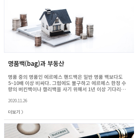
명품백(bag)과 부동산
명품 중의 명품인 에르메스 핸드백은 일반 명품 백보다도
5~10배 이상 비싸다. 그럼에도 불구하고 에르메스 한정 수
량의 버킨백이나 캘리백을 사기 위해서 1년 이상 기다리는
고객들이 지속적으로 늘어나고 있다. 에르메스는 철저한 희
2020.11.26
소성 관리를 통해 수십 년간 최고의 자리에 있어왔고, 가격
또한 한 번도 떨어진 적이 없었다. 명품의 가장 중요한 성공
더보기 〉
포인트는 희소성 관리이다. 대중들이 아무나 살 수 없게, 사
기 힘들게 수량도 제한하고 가격도 높여서 물건을 구매하면
서 다른 사람과 차별화된 자부심을 만족시켜주는 것이다.
최근 에르메스 같은 사기업이 아닌 국가가 재건축 규제를