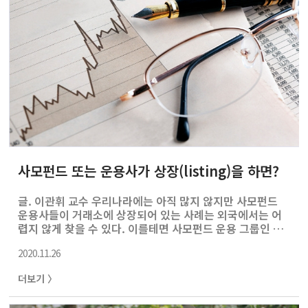
통해 서울 아파트의 수량도 제한하고 양도세 증세 등으로
이주 환경도 어렵게 하면서, 우수한 교육환경과 다양한 편
리성을 가진 좋은 위치의 아파..
사모펀드 또는 운용사가 상장(listing)을 하면?
글. 이관휘 교수 우리나라에는 아직 많지 않지만 사모펀드
운용사들이 거래소에 상장되어 있는 사례는 외국에서는 어
렵지 않게 찾을 수 있다. 이를테면 사모펀드 운용 그룹인 블
랙스톤(Blackstone), KKR, 아폴로(Apollo), 옥스-지프
2020.11.26
(Och-Ziff) 등은 이미 뉴욕증시에 상장되어 있다. 이들 주
식을 소유하면 배당이나 자본이득을 통해 사모펀드들의 성
더보기 〉
과분배에 간접적으로 참여할 수 있게 된다. 이를테면 금에
투자하고 싶을 때 금을 사는 대신 금광을 캐는 기업의 주식