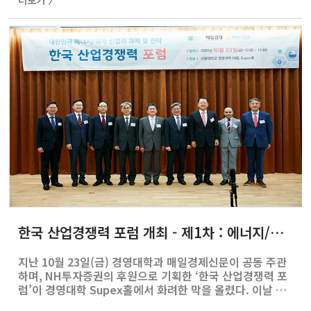
더보기 〉
한 도장에서 태권도를 배우면서 한국 문화와 언어를 처음
접했다. "도장에 갈 때마다 '따뜻한 느낌'을 받았다"는 그는
영어로 진행한 인터뷰인데도 '따뜻한 느낌'이란 단어만큼은
한국어로 또박또박 발음했다. 태권도 도장을 통해 한국에
대한 호감을 가지고 있었는데, 그때 알게 된 태권도 강사님
이 앤더슨 소령의 언니와 결혼을 하게 됐다. 한국계 미국인
은 아니지만, ..
한국 산업경쟁력 포럼 개최 - 제1차 : 에너지/화학 세션
지난 10월 23일(금) 경영대학과 매일경제신문이 공동 주관
하며, NH투자증권의 후원으로 기획한 ‘한국 산업경쟁력 포
럼’이 경영대학 Supex홀에서 화려한 막을 올렸다. 이날 열
린 첫 번째 주제 ‘에너지/화학’ 세션을 시작으로 2021년 8