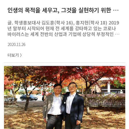
인생의 목적을 세우고, 그것을 실현하기 위한 원대한 꿈을 꾸세요
글. 학생홍보대사 김도훈(학사 16), 홍지현(학사 18) 2019
년 말부터 시작되어 현재 전 세계를 강타하고 있는 코로나
바이러스는 세계 전반의 산업과 기업에 상당히 부정적인 영
향을 미치고 있다. 그러나 팬데믹 현상으로 인한 세계적 경
2020.11.26
기침체에도 불구하고 성장하고 기회를 얻는 기업 역시 존재
한다. 서울대학교 경영대학 85학번 조영탁 대표가 1999년
더보기 〉
창업한 온라인 교육기업 ‘휴넷’은 현재의 코로나 팬데믹 상
황 속에서도 현실의 변화 흐름을 분석하고 준비한 것을 바
탕으로 기회를 잡는 데에 성공했다. 휴넷은 어떠한 기업인
가요? 휴넷의 서비스 영역은 주로 기업교육입니다. 기업에
근무하는 직장인들이 우리의 주요 타깃이고 기업을 통해서
해당 직장인들에게 에듀-테크, e러닝 등을 종합적으로 제공
하고 있습니다. 현재는 ..