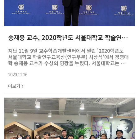
송재용 교수, 2020학년도 서울대학교 학술연구교육상(연구부문) 수상
지난 11월 9일 교수학습개발센터에서 열린 '2020학년도
서울대학교 학술연구교육상(연구부문) 시상식'에서 경영대
학 송재용 교수가 수상의 영광을 누렸다. 서울대학교는 교
수들의 연구의욕을 고취하고 서울대학교의 연구 경쟁력 제
2020.11.26
고를 위해 2008년 ‘서울대학교 학술연구상’을 제정하여,
2018년도부터는 ‘서울대학교 학술연구교육상’ 연구부문으
더보기 〉
로 시상하고 있으며, 올해도 창의적이고 활발한 연구활동을
통해 탁월한 연구실적을 낸 교수 10명을 수상자로 선정하였
다. 송재용 교수는 경영전략 및 국제경영 분야를 연구하면
서 Top 저널에 다수의 논문을 게재해 왔다. 한국 대학 교수
최초로 전미경영학회 국제경영분과 회장으로 선출되어 재
임 중이며, 국제경영 분야 세계 최고 학회인 Academy of
International B..