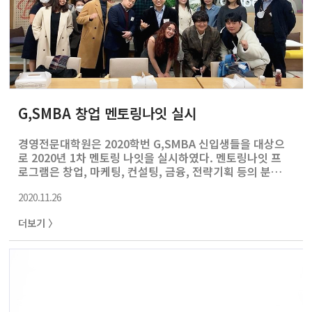
G,SMBA 창업 멘토링나잇 실시
경영전문대학원은 2020학번 G,SMBA 신입생들을 대상으
로 2020년 1차 멘토링 나잇을 실시하였다. 멘토링나잇 프
로그램은 창업, 마케팅, 컨설팅, 금융, 전략기획 등의 분야
에서 서울대 MBA 동문을 초청하여 진로 및 경력개발 멘토
2020.11.26
링을 진행하는 프로그램이다. 참석 학생들은 현업에 재직하
는 선배들로부터 실질적인 취업뿐 아니라 서울대MBA 이후
더보기 〉
의 커리어 패스에 대해 조언을 들을 수 있다. 10월 28일(수)
강남역에서 실시된 멘토링나잇에는 GMBA 5기 김현수,
GMBA 6기 민명준, GMBA 7기 정혜인, SMBA 2기 위견 동
문이 참여하여 2020 학번 신입생들과 경험담을 나누었다.
특히 GMBA 신입생들 중에는 모로코와 인도 등 각국에서
서울대MBA로 진학한 외국인 학생들도 참여하여 한국에서
창업하기..