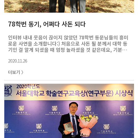
78학번 동기, 어쩌다 사돈 되다
인터뷰 내내 웃음이 끊이지 않았던 78학번 동문님들의 흥미
로운 사연을 소개합니다:) 처음으로 사돈 될 분께서 대학 동
기인 걸 알게 되셨을 때 엄청 놀라셨을 것 같은데요, 기분이
어떠셨나요? 박철용 동문) 처음 딸이 얘기해주어 제 사돈 될
2020.11.26
분이 대학 동기라는 걸 알게 되었을 때는 조금 놀랐습니다.
긴 세월이 지나고, 또 이렇게 인연이 될 수도 있구나! 세상
더보기 〉
이 참 좁음을 다시 한번 느꼈네요. 근데 무엇보다 딸과 사위
의 행복이 제일 중요하다고 생각했고, 진심으로 축하해주었
습니다. 윤현철 동문) 처음에는 엄청 놀랐습니다. 생각지도
않던 아주 오래 전의 인연을 아들 며느리로 인해 다시 잇게
되었으니까요. 그런 후에는 매우 반갑고 안심이 되었습니
다. 졸업한 지 거의 40년 못 보았던 동기이긴 하지만 학창
시절의 사..