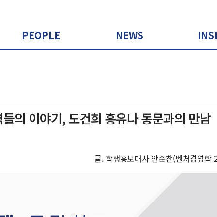
PEOPLE
NEWS
INS
들의 이야기, 도건희 홍유나 동문과의 만남
글. 학생홍보대사 안순찬(벤처경영학 21