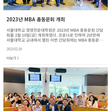
2023년 MBA 총동문회 개최
서울대학교 경영전문대학원은 2023년 MBA 총동문회 간담
회를 2월 10일(금) 개최하였다. 코로나로 인하여 2년만에
서울대학교 교내에서 열린 이번 간담회에는 MBA 총동문회
임원진들과, MBA 17기 재학생들 총 35명이 참석하여 자리
2023.02.20
를 빛내주었다. SMBA 7기 문수영 동문의 환영사를 시작으
로 하여, MBA 총동문회장을 맡은 SMBA 3기 박기용 회장
더보기 〉
이 행사를 진행하였다. 또한 총동문회 총무를 맡은 SMBA 3
기 계명하 동문, 그리고 SMBA 10기 최재형 동문이 함께 참
석하여 지난 2022년 동문 활동을 돌이켜보며 재학생들에게
MBA 총동문회를 소개하였다. 동문회 소개 이후에는 식사
를 통해 동문들과 재학생들 간 화합의 자리를 가졌으며, 총
동문회의 발전 방향 및 재학생들과의 원활한 커뮤니케이션
에 대하..