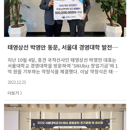
태영상선 박영안 동문, 서울대 경영대학 발전기금 출연
지난 10월 4일, 중견 국적선사인 태영상선 박영안 대표는
서울대학교 경영대학을 방문하여 ‘SNUbiz 창업기금’에 1
억 원을 기부하는 약정식을 체결했다. 이날 약정식은 태영
상선 박영안 대표이사와 김상훈 경영대 학장이 참석했다.
2022.12.23
박영안 대표는 서울대 경영대학에 기부금을 전달하며 "앞
으로도 미래의 열쇠인 후배들이 젊을 때 더 큰 꿈을 꾸 며 열
더보기 〉
정을 품고, 전문성과 경쟁력을 강화하길 바란다"라고 말했
다. 김상훈 학장은 " 최근 국내외 경기 침체 우려로 매우 어
려운 시점에 큰 금액을 흔쾌히 기부한 태영상선 박영안 회
장님의 훌륭한 뜻에 따라 우리 학생들이 창업한 우수한 기
업을 적극 발굴하고 후원하겠다"고 전했다. SNUbiz 창업
기금은 100억원 모금을 목표로 캠페인을 이어나가고 있으
며, 학내외 전문가로 구성된..