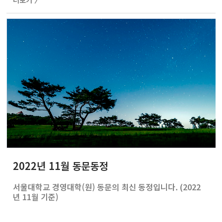
더보기 〉
표, 오세정 서울대 총장과 김상훈 경영대 학장, 서울대 발전
기금 상임이사 채준 교수 등이 참석했다. 이번 협약을 통해
위데이드는 10억원 상당의 위믹스를 'SNUbiz 창업 펀
드'로 서울대학교 경영대학에 전달한다. 기부금은 경영대학
학생들의 교육, 창업 활동 지원에 사용된다. 장현국 위메이
드 대표는 "서울대가 세계를 선도할 도전적인 인재 양성과
창업을 위해 잘 활..
2022년 11월 동문동정
서울대학교 경영대학(원) 동문의 최신 동정입니다. (2022
년 11월 기준)