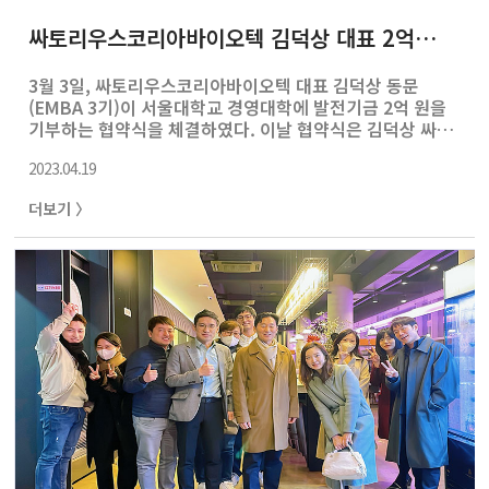
싸토리우스코리아바이오텍 김덕상 대표 2억원 기부 협약식 개최
3월 3일, 싸토리우스코리아바이오텍 대표 김덕상 동문
(EMBA 3기)이 서울대학교 경영대학에 발전기금 2억 원을
기부하는 협약식을 체결하였다. 이날 협약식은 김덕상 싸토
리우스코리아비오텍 대표와 김상훈 경영대 학장, 최종학 경
2023.04.19
영대 교무부학장이 참석했다. 김덕상 대표는 “이번 기부를
계기로 바이오 기술뿐 아니라 바이오 기업들이 직면하고 있
더보기 〉
는 다양한 경영 의사결정 문제에 대한 연구가 많이 이뤄지
길 희망한다”고 협약 소감을 밝혔다. 김상훈 학장은 “그동
안 경영대학에서 상대적으로 낮은 비중으로 다루어졌던 제
약, 바이오, 헬스 산업에 대한 연구와 교육 기회를 많이 만들
겠다”고 화답했다. 해당 기부금은 바이오 산업 관련 연구,
바이오 기업 사례 개발, MBA를 포함한 학부 및 대학원 교과
목 개설 등 바이오 산업 연구..