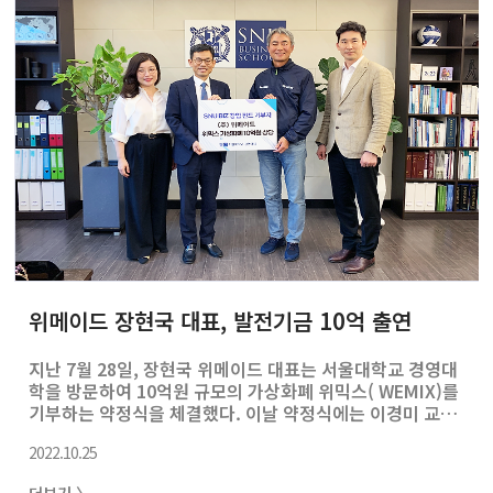
은 행사를 더욱 따뜻하고 의미 있게 만들어주었다. 이번 대
회를 통해 동문들 간 결속과 우정을 돈독히 하며 MBA의 무
궁한 발전을 위해 발걸음을 함께 나아가는 계기가 되길 바
란다.
위메이드 장현국 대표, 발전기금 10억 출연
지난 7월 28일, 장현국 위메이드 대표는 서울대학교 경영대
학을 방문하여 10억원 규모의 가상화폐 위믹스( WEMIX)를
기부하는 약정식을 체결했다. 이날 약정식에는 이경미 교
수, 김상훈 경영대학 학장, 장현국 위메이드 대표, 이종섭
2022.10.25
교수가 참석했다. 협약식은 지난 9월 5일 서울대학교 관악
캠퍼스 총장실에서 진행됐다. 자리에는 위메이드 장현국 대