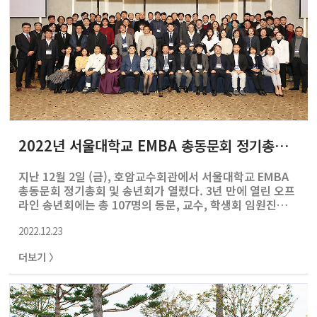
2022년 서울대학교 EMBA 총동문회 정기총회 및 송년회 개최
지난 12월 2일 (금), 호암교수회관에서 서울대학교 EMBA
총동문회 정기총회 및 송년회가 열렸다. 3년 만에 열린 오프
라인 송년회에는 총 107명의 동문, 교수, 학생회 임원진이
참석하였으며 양홍석 MBA 부학장, 유병준 MBA 주임교수,
2022.12.23
박성호 교수가 참석하여 자리를 빛내주었다. 9기 이경영,
김지환 두 명의 사회로 성대하게 시작되었다. 1부 정기총회
더보기 〉
에서는 2022년 동문회의 활동보고 및 결산보고가 있었고,
특히 올해 새로이 발족한 사회봉사위원회의 봉사 활동 소개
에는 많은 동문들이 격려와 박수를 보냈다. 이어 제 11대 신
임 총동문회장, 7기 변우석 동문(코맥스/코백스벤처러스 대