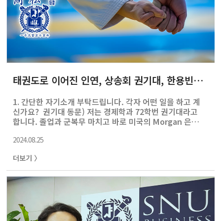
태권도로 이어진 인연, 상송회 권기대, 한용빈, 문효일 동문, 박건우 학생과의 만남
1. 간단한 자기소개 부탁드립니다. 각자 어떤 일을 하고 계
신가요? 권기대 동문) 저는 경제학과 72학번 권기대라고
합니다. 졸업과 군복무 마치고 바로 미국의 Morgan 은행
에서 사회생활을 시작했고 이후 Standard Chartered에
2024.08.25
서도 잠시 근무했으나 약 8년 후 한국 회사로 옮겨 주로 국
제업무를 맡았습니다. 덕분에 미국, 호주, 인도네시아, 홍
더보기 〉
콩, 유럽 등지로 옮겨 다니면서 다양한 산업을 경험했고, 좀
이른 나이에 홍콩에서 회사를 차리고 사업을 시작했지요.
그러다가 한국으로 돌아와서 지금은 배가북스라는 출판사
를 18년째 운영하고 있습니다. 한용빈 동문) 저는 경영학과
84학번 한용빈입니다. 88년에 졸업할 때 바로 현대그룹에
입사하고 현대그룹에서 현대자동차로 입사를 해서 계속 같
은 직장에서 ..