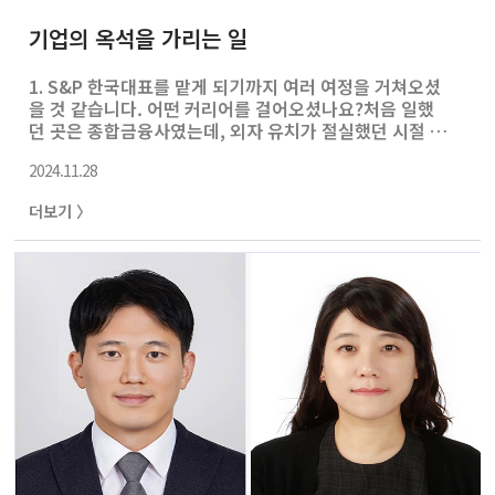
기업의 옥석을 가리는 일
1. S&P 한국대표를 맡게 되기까지 여러 여정을 거쳐오셨
을 것 같습니다. 어떤 커리어를 걸어오셨나요?처음 일했
던 곳은 종합금융사였는데, 외자 유치가 절실했던 시절 외
국 은행들과 한국 회사들이 50대 50으로 출자한 금융회사
2024.11.28
들이었습니다. 솔직히 종합금융회사가 정확히 뭐 하는 회사
인지도 잘 모르고 단지 연봉을 많이 준다고 해서 들어갔는
더보기 〉
데, 몇 개월 다녀보니 금융업은 자본의 크기도 아주 중요한
데 회사의 규모가 너무 작아 장기적으로 힘들겠다는 생각
이 들어 퇴사했고, 이후 본격적으로 커리어를 시작한 곳
은 대우증권이었습니다. 그곳에서 금융 담당 애널리스트
로 일하면서 IMF 위기와 대한민국 대형 시중은행들과 대우
그룹의 몰락을 직접 목격했는데, 애널리스트로서 이런 사건
들을 실제로 경험할 수 있었던 건 아주 운이 좋았..