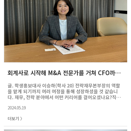
회계사로 시작해 M&A 전문가를 거쳐 CFO까지, 최혜미 캐롯손해보험 전략재무본부장
글. 학생홍보대사 이승하(학사 20) 전략재무본부장의 역할
을 맡게 되기까지 여러 여정을 통해 성장하셨을 것 같습니
다. 재무, 전략 분야에서 어떤 커리어를 걸어오셨나요?직장
생활의 처음은 회계사로 시작하였습니다. 출근 첫날 노트북
2024.05.19
을 받자마자 바로 클라이언트 사이트로 외근을 나가게 되었
는데, 그 첫 프로젝트가 유명 주류회사의 해외법인 매각 건
더보기 〉
이었습니다. 이후 다양한 업종의 여러 기업들의 구조 조정,
매각, 인수/합병, 신사업 프로젝트 등을 자문하게 되면서 자