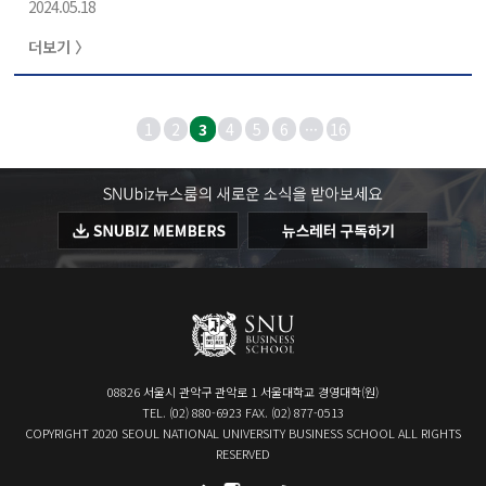
2024.05.18
고 봐야겠죠. 방송사에는 여러 본부가 있습니다. 보도, 시사
교양, 드라마, 예능, 라디오, 경영본부 등이 있는데 보도 분
더보기 〉
야에서만 30년 이상 일하다가 지금은 CEO로서 여러 분야
를 두루 파악하고 미래 전략을 짜야하는 일을 맡게 됐습니
다. 어찌 보면 업의 본질이 바뀐 셈이지요. 30년 이상 몸
에 밴 기자의 직업적 습관과 미디어콘텐츠 기업의 CEO 역
1
2
3
4
5
6
···
16
할은 상호 보완되는 점도 있지만 머리를 쓰는 방향과 전략
이 다른 경우도 적잖게 있으니까요. 언론인이라는 진로를
선택하신 계기가 있으신지요?8..
08826 서울시 관악구 관악로 1 서울대학교 경영대학(원)
TEL. (02) 880-6923 FAX. (02) 877-0513
COPYRIGHT 2020 SEOUL NATIONAL UNIVERSITY BUSINESS SCHOOL ALL RIGHTS
RESERVED